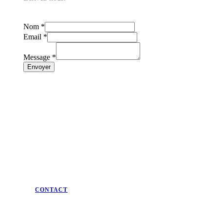
Nom
*
Email
*
Message
*
Envoyer
© 2026 — Tous droits réservés
Mentions légales
·
Politique de confidentialité
CONTACT